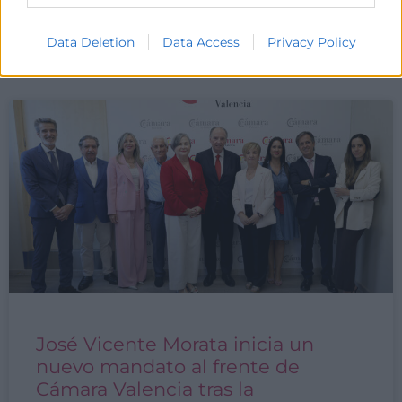
LEER MÁS »
Data Deletion
Data Access
Privacy Policy
3 de julio de 2026
José Vicente Morata inicia un
nuevo mandato al frente de
Cámara Valencia tras la