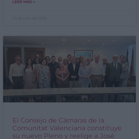
LEER MÁS »
29 de julio de 2026
El Consejo de Cámaras de la
Comunitat Valenciana constituye
su nuevo Pleno y reelige a José