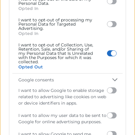
below specified purposes in below Google consent
Personal Data.
section.
Opted In
José Vicente Morata participa en
I want to opt-out of processing my
el curso de la UIMP sobre
Personal Data for Targeted
Advertising.
autonomía estratégica de Europa
Opted In
Santander, 07/07/2026.- El presidente de Cámara
I want to opt-out of Collection, Use,
Retention, Sale, and/or Sharing of
Valencia, José Vicente Morata, ha participado hoy
my Personal Data that Is Unrelated
junto al catedrático de la London School of
with the Purposes for which it was
collected.
Economics, Luis Garicano, la
Opted Out
LEER MÁS »
Google consents
I want to allow Google to enable storage
8 de julio de 2026
related to advertising like cookies on web
or device identifiers in apps.
I want to allow my user data to be sent to
Google for online advertising purposes.
I want to allow Google to send me