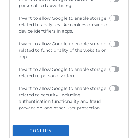
personalized advertising.
I want to allow Google to enable storage
related to analytics like cookies on web or
device identifiers in apps.
I want to allow Google to enable storage
related to functionality of the website or
app.
CaixaBank y Cámara Valencia
renuevan su convenio para
I want to allow Google to enable storage
impulsar la financiación y la
related to personalization.
competitividad de las empresas
I want to allow Google to enable storage
valencianas
related to security, including
authentication functionality and fraud
Valencia, 02/06/2026.- La directora territorial de
prevention, and other user protection.
CaixaBank en la Comunitat Valenciana y Región de
Murcia, Olga García, y el presidente de Cámara
Valencia, José Vicente
CONFIRM