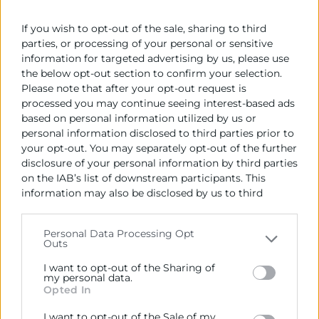
Madrid, 9 de julio de 2026.– El vicepresidente de
Eurochambres y presidente de Cámara Valencia,
If you wish to opt-out of the sale, sharing to third
José Vicente Morata, ha participado esta semana en
parties, or processing of your personal or sensitive
la
information for targeted advertising by us, please use
the below opt-out section to confirm your selection.
LEER MÁS »
Please note that after your opt-out request is
processed you may continue seeing interest-based ads
based on personal information utilized by us or
9 de julio de 2026
personal information disclosed to third parties prior to
your opt-out. You may separately opt-out of the further
disclosure of your personal information by third parties
on the IAB’s list of downstream participants. This
information may also be disclosed by us to third
parties on the
IAB’s List of Downstream Participants
that may further disclose it to other third parties.
Personal Data Processing Opt
Outs
Please note that this website/app uses one or more
Google services and may gather and store information
I want to opt-out of the Sharing of
including but not limited to your visit or usage
my personal data.
Opted In
behaviour. You may click to grant or deny consent to
Google and its third-party tags to use your data for
I want to opt-out of the Sale of my