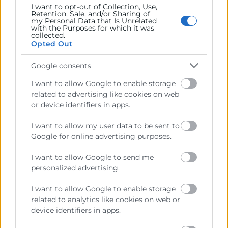
Recursos vinculados
I want to opt-out of Collection, Use,
Retention, Sale, and/or Sharing of
my Personal Data that Is Unrelated
Nota de prensa
(Documento)
with the Purposes for which it was
collected.
Informe Argelia
(Informe)
Opted Out
Foto 1
(Imagen)
Foto 2
(Imagen)
Google consents
I want to allow Google to enable storage
related to advertising like cookies on web
or device identifiers in apps.
I want to allow my user data to be sent to
Google for online advertising purposes.
I want to allow Google to send me
personalized advertising.
I want to allow Google to enable storage
Cámara València es una corporación de derecho público,
related to analytics like cookies on web or
colaboradora de las Administraciones Públicas, dedicada a:
device identifiers in apps.
Prestar servicios a las empresas.