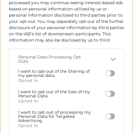
processed you may continue seeing interest-based ads
comerciales y diplomáticas con Argelia, uno de los
based on personal information utilized by us or
principales proveedores del país.
personal information disclosed to third parties prior to
Asimismo, han participado la consejera Económica y
your opt-out. You may separately opt-out of the further
Comercial de España en Argelia, Cristina Olazábal
disclosure of your personal information by third parties
Valiente; y Leila Smaili, representante de OR
on the IAB’s list of downstream participants. This
information may also be disclosed by us to third
CaixaBank Argelia, quiénes han analizado la situación
parties on the
IAB’s List of Downstream Participants
actual del país, la evolución de las relaciones
that may further disclose it to other third parties.
económicas y comerciales y los principales
Personal Data Processing Opt
Outs
elementos que se deben de tener en cuenta para
Please note that this website/app uses one or more
operar en este mercado.
Google services and may gather and store information
I want to opt-out of the Sharing of
including but not limited to your visit or usage
my personal data.
Opted In
El encuentro ha incluido también una mesa redonda
behaviour. You may click to grant or deny consent to
centrada en casos de éxito en Argelia, en la que se
Google and its third-party tags to use your data for
I want to opt-out of the Sale of my
below specified purposes in below Google consent
han compartido experiencias concretas de empresas
Personal Data.
section.
Opted In
valencianas de sectores como la alimentación y gran
consumo, la industria cerámica y del vidrio y la
I want to opt-out of processing my
industria alimentaria.
Personal Data for Targeted
Advertising.
Opted In