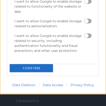
I want to allow Google to enable storage
related to functionality of the website or
Representar, promocionar y defender los intereses
app.
generales del comercio, la industria y la navegación.
I want to allow Google to enable storage
Ejercitar las competencias de carácter público
related to personalization.
previstas en la Ley, o que puedan encomendar y
delegar las Administraciones Públicas.
I want to allow Google to enable storage
related to security, including
authentication functionality and fraud
Contacto
prevention, and other user protection.
CONFIRM
Recursos
Sobre la Cámara
Data Deletion
Data Access
Privacy Policy
Perfil del contratante
Transparencia