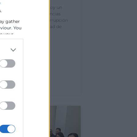
f
lencia ha presentado hoy un
.
ue analiza las consecuencias
s de una eventual interrupción
ay gather
istro de agua en la ciudad de
aviour. You
se your
»
mbre de 2025