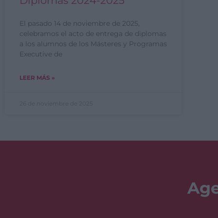
Diplomas 2024-2025
El pasado 14 de noviembre de 2025,
celebramos el acto de entrega de diplomas
a los alumnos de los Másteres y Programas
Executive de
LEER MÁS »
26 de noviembre de 2025
Age