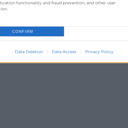
ication functionality and fraud prevention, and other user
ion.
ER MÁS »
LEER MÁS 
de diciembre de 2025
28 de novi
CONFIRM
Data Deletion
Data Access
Privacy Policy