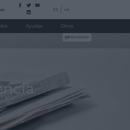
ES
VA
nsa
leo
Ayudas
Otros
Newsletter
encia