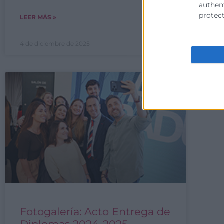
authent
protect
LEER MÁS »
LE
4 de diciembre de 2025
3 
Fotogalería: Acto Entrega de