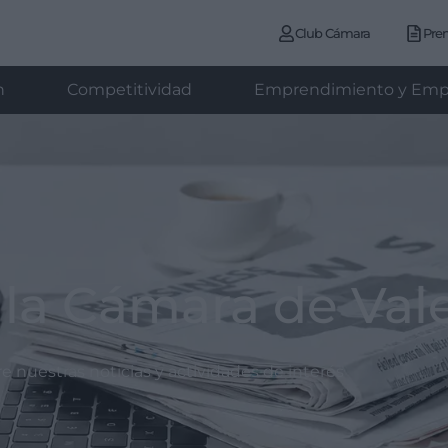
Club Cámara
Pre
n
Competitividad
Emprendimiento y Emp
 la Cámara de Val
 nuestras noticias y actividades de interés