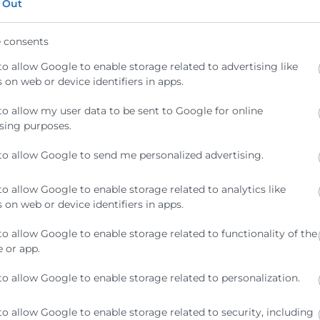
 Out
 consents
to allow Google to enable storage related to advertising like
 on web or device identifiers in apps.
to allow my user data to be sent to Google for online
orata reivindica en el
La CEV
sing purposes.
órum Europa una
Comuni
to allow Google to send me personalized advertising.
omunitat Valenciana
colabo
stratégica para Europa
to allow Google to enable storage related to analytics like
Internaci
 on web or device identifiers in apps.
serán los 
 presidente de Cámara Valencia, José
ambas org
cente Morata, ha participado este
to allow Google to enable storage related to functionality of the
Empresari
iércoles en el Fórum Europa Tribuna
 or app.
(CEV) y la
diterránea, donde ha subrayado que la
omunitat
to allow Google to enable storage related to personalization.
to allow Google to enable storage related to security, including