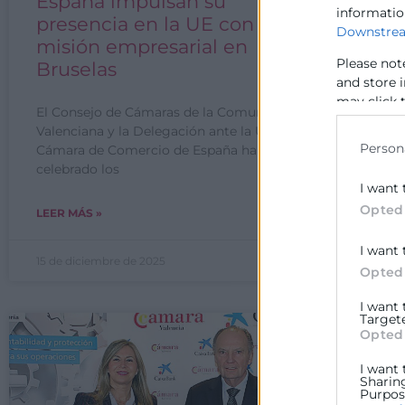
España impulsan su
a
informatio
presencia en la UE con una
Downstrea
misión empresarial en
Va
Please not
Va
Bruselas
and store 
Es
may click 
Ca
El Consejo de Cámaras de la Comunitat
data for b
Valenciana y la Delegación ante la UE de la
Person
Cámara de Comercio de España han
celebrado los
I want 
Opted
LEER MÁS »
LE
I want 
15 de diciembre de 2025
10
Opted
I want
Target
Opted
I want 
Sharin
Purpose