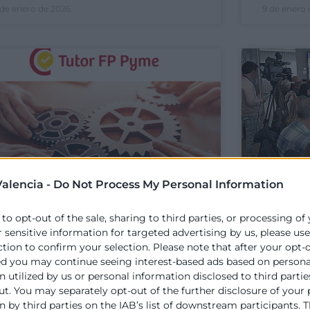
 de enero de 2026
9 de enero 
alencia -
Do Not Process My Personal Information
 to opt-out of the sale, sharing to third parties, or processing of
r sensitive information for targeted advertising by us, please us
ámara Valencia impulsa la
Cámara
ction to confirm your selection. Please note that after your opt-
ncorporación de pymes a la
impac
ed you may continue seeing interest-based ads based on persona
ormación Profesional a
interr
 utilized by us or personal information disclosed to third partie
ut. You may separately opt-out of the further disclosure of your
ravés del programa Apoyo
de ag
 by third parties on the IAB’s list of downstream participants. T