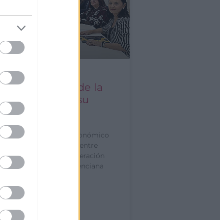
 y las Cámaras de la
tat refuerzan su
ración
onalización y análisis económico
ejes de la nueva alianza entre
anizaciones La Confederación
al de la Comunitat Valenciana
s