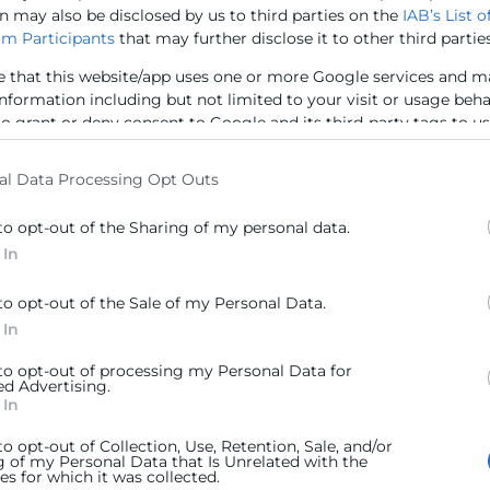
l Tutor de Pyme
n may also be disclosed by us to third parties on the
IAB’s List o
Cámara Va
m Participants
that may further disclose it to other third parties
informe q
lencia, 10 de diciembre de 2025.- Cámara
económica
e that this website/app uses one or more Google services and m
lencia, junto a la Cámara de Comercio de
del sumin
information including but not limited to your visit or usage beh
paña, y en colaboración con la fundación
to grant or deny consent to Google and its third-party tags to u
ixabank Dualiza,
elow specified purposes in below Google consent section.
al Data Processing Opt Outs
to opt-out of the Sharing of my personal data.
 In
ER MÁS »
LEER MÁS 
to opt-out of the Sale of my Personal Data.
 de diciembre de 2025
10 de dicie
 In
 to opt-out of processing my Personal Data for
ed Advertising.
 In
to opt-out of Collection, Use, Retention, Sale, and/or
g of my Personal Data that Is Unrelated with the
s for which it was collected.