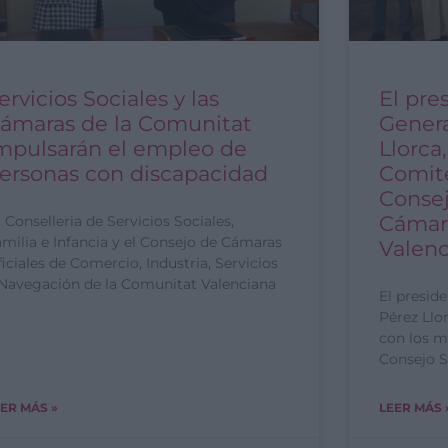
ervicios Sociales y las
El pre
ámaras de la Comunitat
Genera
mpulsarán el empleo de
Llorca
ersonas con discapacidad
Comité
Consej
Cámar
 Conselleria de Servicios Sociales,
milia e Infancia y el Consejo de Cámaras
Valenc
iciales de Comercio, Industria, Servicios
 Navegación de la Comunitat Valenciana
El preside
Pérez Llo
con los m
Consejo S
ER MÁS »
LEER MÁS 