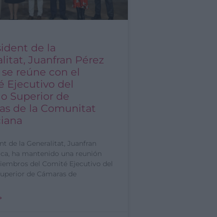
sident de la
litat, Juanfran Pérez
, se reúne con el
 Ejecutivo del
o Superior de
as de la Comunitat
iana
nt de la Generalitat, Juanfran
rca, ha mantenido una reunión
iembros del Comité Ejecutivo del
uperior de Cámaras de
»