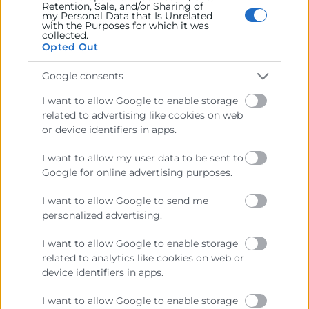
Retention, Sale, and/or Sharing of
my Personal Data that Is Unrelated
20 de febrero de 2025
with the Purposes for which it was
collected.
Opted Out
Google consents
I want to allow Google to enable storage
related to advertising like cookies on web
or device identifiers in apps.
I want to allow my user data to be sent to
Google for online advertising purposes.
I want to allow Google to send me
personalized advertising.
I want to allow Google to enable storage
Fotonoticia: José Vicente Morata
related to analytics like cookies on web or
se reúne con la embajadora de
device identifiers in apps.
Marruecos Karima Benyaich
I want to allow Google to enable storage