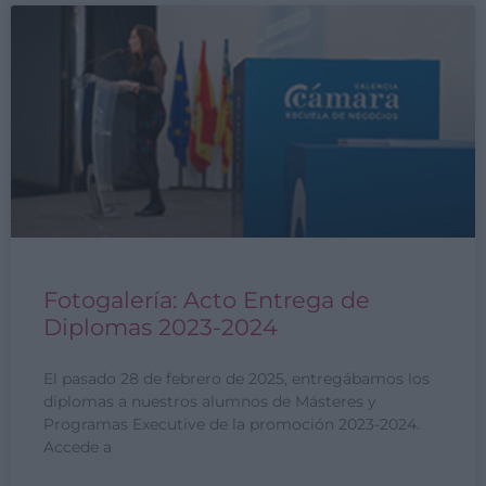
Fotogalería: Acto Entrega de
Diplomas 2023-2024
El pasado 28 de febrero de 2025, entregábamos los
diplomas a nuestros alumnos de Másteres y
Programas Executive de la promoción 2023-2024.
Accede a