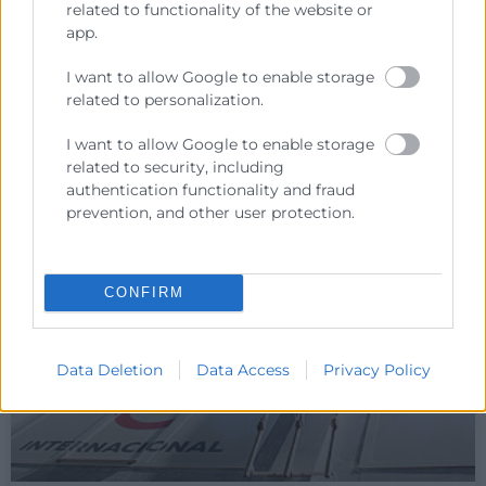
El presidente del Consejo de Cámaras de la
related to functionality of the website or
Comunitat José Vicente Morata se ha reunido con la
app.
embajadora de Marruecos en España Karima
I want to allow Google to enable storage
Benyaich
related to personalization.
LEER MÁS »
I want to allow Google to enable storage
related to security, including
20 de febrero de 2025
authentication functionality and fraud
prevention, and other user protection.
CONFIRM
Data Deletion
Data Access
Privacy Policy