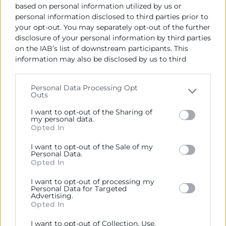
based on personal information utilized by us or
personal information disclosed to third parties prior to
your opt-out. You may separately opt-out of the further
disclosure of your personal information by third parties
on the IAB’s list of downstream participants. This
information may also be disclosed by us to third
parties on the
IAB’s List of Downstream Participants
that may further disclose it to other third parties.
Personal Data Processing Opt
Outs
Please note that this website/app uses one or more
Google services and may gather and store information
I want to opt-out of the Sharing of
Banco Santander y Cámara de
including but not limited to your visit or usage
my personal data.
Opted In
behaviour. You may click to grant or deny consent to
Valencia lanzan la novena edición
Google and its third-party tags to use your data for
del Premio Pyme del Año
I want to opt-out of the Sale of my
below specified purposes in below Google consent
Personal Data.
section.
Opted In
Las empresas interesadas podrán presentar las
candidaturas a través de la página web de la Cámara
I want to opt-out of processing my
Personal Data for Targeted
de Valencia desde el 19 de febrero hasta
Advertising.
Opted In
LEER MÁS »
I want to opt-out of Collection, Use,