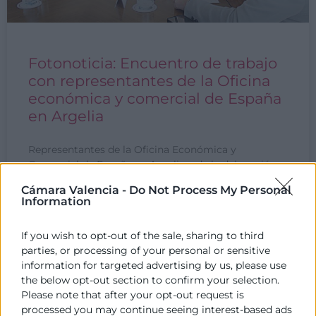
Fotonoticia: Encuentro de trabajo
con representantes de la Oficina
económica y comercial de España
en Argelia
Representantes de la Oficina Económica y
Comercial de España en Argelia y de la delegación
de la Unión Europea y la APPI argelina (Agencia
Cámara Valencia -
Do Not Process My Personal
Information
LEER MÁS »
If you wish to opt-out of the sale, sharing to third
parties, or processing of your personal or sensitive
28 de febrero de 2025
information for targeted advertising by us, please use
the below opt-out section to confirm your selection.
Please note that after your opt-out request is
processed you may continue seeing interest-based ads