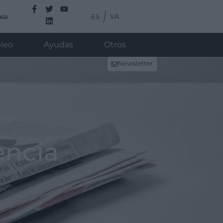
ES
VA
nsa
leo
Ayudas
Otros
Newsletter
encia