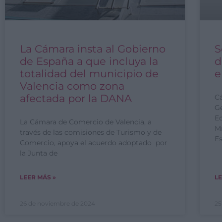
La Cámara insta al Gobierno
S
de España a que incluya la
d
totalidad del municipio de
e
Valencia como zona
afectada por la DANA
Cá
Ge
E
La Cámara de Comercio de Valencia, a
Mi
través de las comisiones de Turismo y de
E
Comercio, apoya el acuerdo adoptado por
la Junta de
LEER MÁS »
LE
26 de noviembre de 2024
25