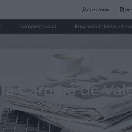
Club Cámara
Pre
n
Competitividad
Emprendimiento y Emp
 la Cámara de Val
 nuestras noticias y actividades de interés