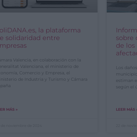
oliDANA.es, la plataforma
Inform
e solidaridad entre
sobre 
mpresas
de los
afecta
mara Valencia, en colaboración con la
neralitat Valenciana, el ministerio de
Los daños 
conomía, Comercio y Empresa, el
municipio
nisterio de Industria y Turismo y Cámara
estiman e
spaña
según el 
ER MÁS »
LEER MÁS 
 de noviembre de 2024
22 de novi