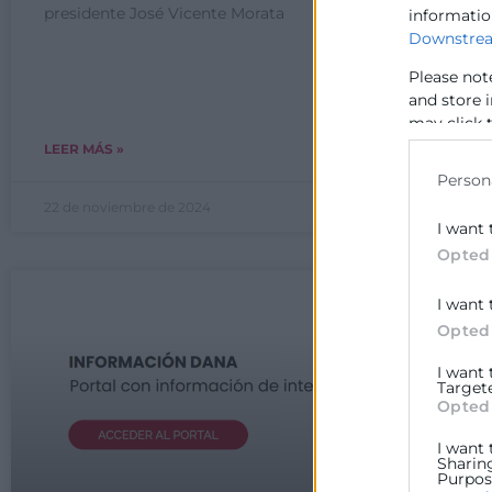
presidente José Vicente Morata
informatio
De
Downstrea
ár
ha
Please not
e
and store 
may click 
data for b
LEER MÁS »
LE
Person
22 de noviembre de 2024
12
I want 
Opted
I want 
Opted
I want
Target
Opted
I want 
Sharin
Purpose