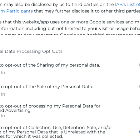
n may also be disclosed by us to third parties on the
IAB’s List o
encuentro
 los 8.106 comercios que hay en las
m Participants
that may further disclose it to other third parties
ministro 
eas afectadas, el 64,5 por ciento podrían
que ha re
ber sufrido daños directos. El informe
e that this website/app uses one or more Google services and m
laborado por Cámara
information including but not limited to your visit or usage beh
to grant or deny consent to Google and its third-party tags to u
elow specified purposes in below Google consent section.
ER MÁS »
LEER MÁS 
al Data Processing Opt Outs
 de noviembre de 2024
8 de novie
to opt-out of the Sharing of my personal data.
 In
to opt-out of the Sale of my Personal Data.
 In
 to opt-out of processing my Personal Data for
ed Advertising.
 In
to opt-out of Collection, Use, Retention, Sale, and/or
g of my Personal Data that Is Unrelated with the
s for which it was collected.