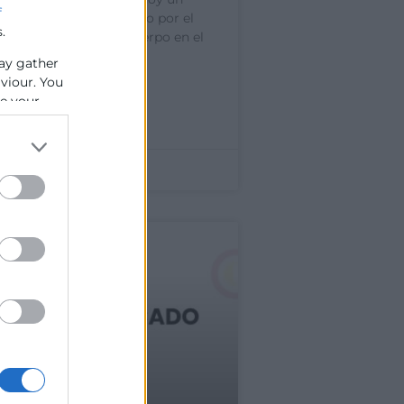
f
 empresarial convocado por el
.
de economía Carlos Cuerpo en el
unido a una treintena
ay gather
aviour. You
se your
»
mbre de 2024