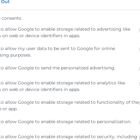
 Out
 consents
nforme: Principales datos
Inform
to allow Google to enable storage related to advertising like
conómicos de las empresas
provoc
 on web or device identifiers in apps.
ndustriales, de construcción
los mu
 servicios de los 68
afecta
to allow my user data to be sent to Google for online
unicipios más afectados
sobre 
sing purposes.
or la DANA
econó
to allow Google to send me personalized advertising.
te documento hace referencia a los 68
El fenóm
to allow Google to enable storage related to analytics like
unicipios afectados, en mayor o menor
causado d
 on web or device identifiers in apps.
dida, por la catástrofe. No se incluyen
calles, vi
s tres pedanías del
infraestru
to allow Google to enable storage related to functionality of the
básicos,
 or app.
ER MÁS »
LEER MÁS 
to allow Google to enable storage related to personalization.
de noviembre de 2024
2 de novie
to allow Google to enable storage related to security, including