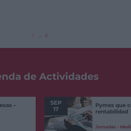
1
…
6
nda de Actividades
SEP
esas –
Pymes que co
17
rentabilidad
Jornadas - Medi