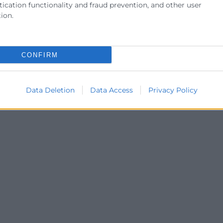
ication functionality and fraud prevention, and other user
ion.
CONFIRM
Data Deletion
Data Access
Privacy Policy