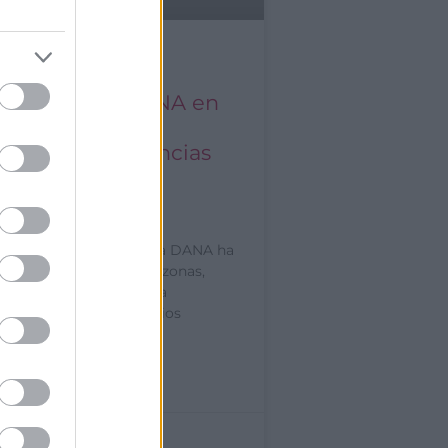
e sobre daños
ados por la DANA en
nicipios más
dos y consecuencias
la actividad
mica
eno meteorológico de la DANA ha
años (inundaciones de zonas,
viendas y locales; daños a
cturas y redes de servicios
»
mbre de 2024