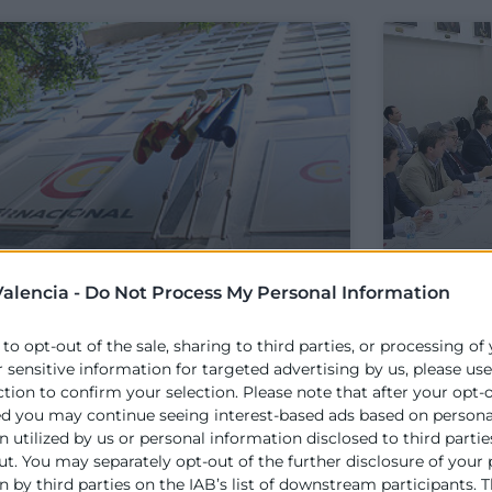
alencia -
Do Not Process My Personal Information
ámara Valencia estima que
Las em
 to opt-out of the sale, sharing to third parties, or processing of
l coste de reparación y
la DAN
r sensitive information for targeted advertising by us, please us
eactivación de la actividad
necesi
ction to confirm your selection. Please note that after your opt-
omercial minorista
Minist
ed you may continue seeing interest-based ads based on persona
sciende a 1.789 millones de
Cuerp
 utilized by us or personal information disclosed to third partie
ut. You may separately opt-out of the further disclosure of your
uros
 by third parties on the IAB’s list of downstream participants. T
Cámara Va