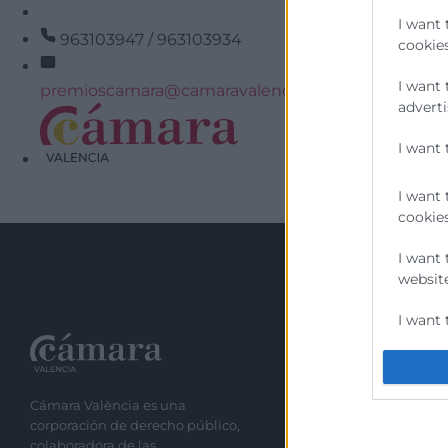
I want 
963103947 / 963103934
cookies
I want 
premioscamara@camaravalencia.com
adverti
I want 
He leído y ac
I want 
cookies
I want 
website
I want 
Recursos
I want 
authent
Cámara València es una
Sobre la Cáma
protect
corporación de derecho público,
Perfil del cont
colaboradora de las