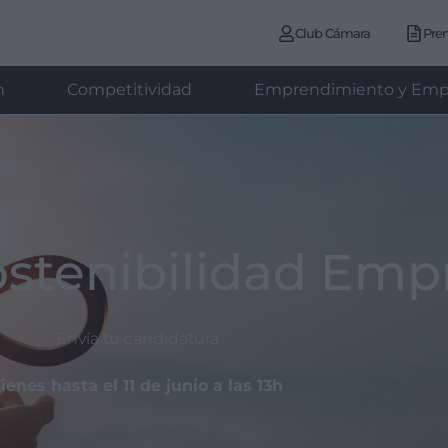
Club Cámara
Pre
n
Competitividad
Emprendimiento y Emp
ostenibilidad Empr
Envía tu candidatura
ienes hasta el 11 de junio a las 13h