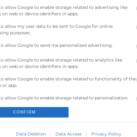
to allow Google to enable storage related to advertising like
 on web or device identifiers in apps.
to allow my user data to be sent to Google for online
sing purposes.
to allow Google to send me personalized advertising.
epto la
Política de Privacidad
to allow Google to enable storage related to analytics like
 on web or device identifiers in apps.
to allow Google to enable storage related to functionality of the
 or app.
to allow Google to enable storage related to personalization.
Contacto
CONFIRM
to allow Google to enable storage related to security, including
ication functionality and fraud prevention, and other user
ra
ion.
Sede Central
C/Poeta Querol 15 – 46002
Data Deletion
Data Access
Privacy Policy
ratante