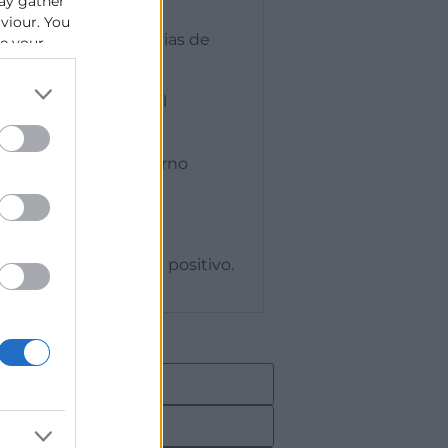
es.
ay gather
aviour. You
dos (informes, memorias de
se your
n la estabilidad y el
s, fomentando un entorno
n la plantilla.
vas de impacto social positivo.