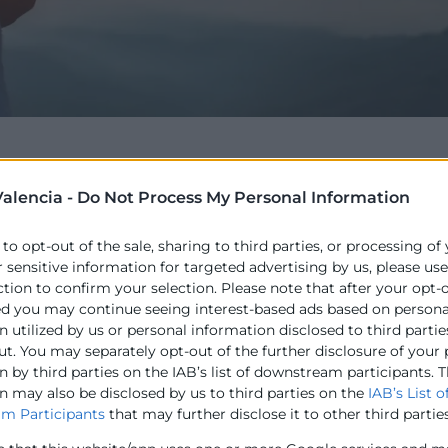
alencia -
Do Not Process My Personal Information
 premio único como reconocimiento a la empresa que in
les y medioambientales en su estrategia de negocio, ref
 to opt-out of the sale, sharing to third parties, or processing of
n del entorno y la creación de valor para la comunidad.
r sensitive information for targeted advertising by us, please us
s a valorar por el Jurado, se tendrá en cuenta:
ction to confirm your selection. Please note that after your opt-
ed you may continue seeing interest-based ads based on persona
das a la eficiencia energética, el uso de energías limpia
 utilized by us or personal information disclosed to third partie
ut. You may separately opt-out of the further disclosure of your
 by third parties on the IAB’s list of downstream participants. T
economía circular, reciclaje o reutilización de recursos en
n may also be disclosed by us to third parties on the
IAB’s List o
m Participants
that may further disclose it to other third parties