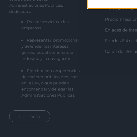
Administraciones Públicas,
Transparencia
dedicada a:
Precio mesa ci
Prestar servicios a las
empresas.
Enlaces de Inte
Representar, promocionar
Fondos Estruct
y defender los intereses
Canal de Denu
generales del comercio, la
industria y la navegación.
Ejercitar las competencias
de carácter público previstas
en la Ley, o que puedan
encomendar y delegar las
Administraciones Públicas.
Contacto