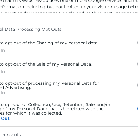
beneficien a la comunidad local o a colectivos vulnerabl
e that this website/app uses one or more Google services and m
information including but not limited to your visit or usage beh
 en las acciones de RSC y en la comunicación de resulta
to grant or deny consent to Google and its third-party tags to u
tc.)
elow specified purposes in below Google consent section.
al Data Processing Opt Outs
ormación continua y desarrollo profesional que promueva
rno.
to opt-out of the Sharing of my personal data.
 In
gración social y políticas de igualdad de oportunidade
to opt-out of the Sale of my Personal Data.
ticas de conciliación familiar y fomento de la diversidad e
 In
on entidades del tercer sector o participación en iniciati
 to opt-out of processing my Personal Data for
ed Advertising.
 In
to opt-out of Collection, Use, Retention, Sale, and/or
g of my Personal Data that Is Unrelated with the
s for which it was collected.
 Out
 consents