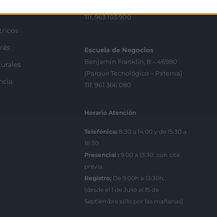
València
Tlf. 963 103 900
tricos
rés
Escuela de Negocios
Benjamín Franklin, 8 – 46980
urales
(Parque Tecnológico – Paterna)
ncia
Tlf. 961 366 080
Horario Atención
Telefónica:
8:30 a 14:00 y de 15:30 a
18:30
Presencial :
9:00 a 13:30 con cita
previa.
Registro;
De 9:00h a 13:30h.
(desde el 1 de Julio al 15 de
Septiembre sólo por las mañanas)