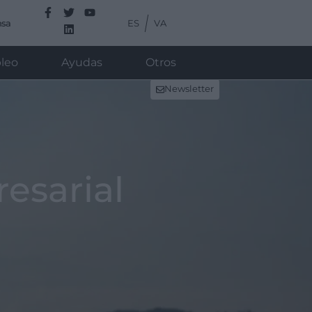
ES
VA
nsa
leo
Ayudas
Otros
Newsletter
esarial