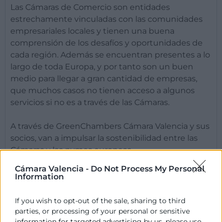
Las Cámaras de Comercio son entidades
estrechamente vinculadas con las comunidades
empresariales locales y tienen una buena
comprensión de los desafíos y oportunidades de
cada región. Además se encuentran presentes a lo
largo de toda Europa, y por tanto son un buen
medio para llegar a gran cantidad de empresas,
que muchos casos no tienen acceso a algunos
servicios si no es a través de las Cámaras.
A través de GreenChambers Cámara Valencia y sus
socios, van a impulsar la sostenibilidad entre las
Cámaras y las pymes europeas.
Cámara Valencia -
Do Not Process My Personal
ACTIVIDADES
Information
If you wish to opt-out of the sale, sharing to third
parties, or processing of your personal or sensitive
information for targeted advertising by us, please use