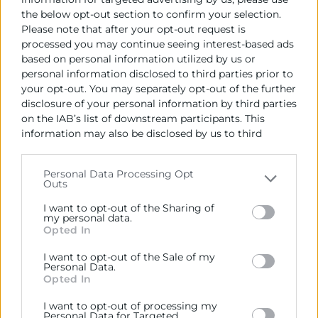
the below opt-out section to confirm your selection.
Please note that after your opt-out request is
processed you may continue seeing interest-based ads
based on personal information utilized by us or
personal information disclosed to third parties prior to
your opt-out. You may separately opt-out of the further
disclosure of your personal information by third parties
on the IAB’s list of downstream participants. This
information may also be disclosed by us to third
parties on the
IAB’s List of Downstream Participants
that may further disclose it to other third parties.
Contacto
Personal Data Processing Opt
Outs
Please note that this website/app uses one or more
Google services and may gather and store information
Alberto Rodrigo
I want to opt-out of the Sharing of
including but not limited to your visit or usage
my personal data.
Opted In
behaviour. You may click to grant or deny consent to
963 103 943
Google and its third-party tags to use your data for
I want to opt-out of the Sale of my
albertorodrigo@camaravalencia.com
below specified purposes in below Google consent
Personal Data.
section.
Opted In
I want to opt-out of processing my
Personal Data for Targeted