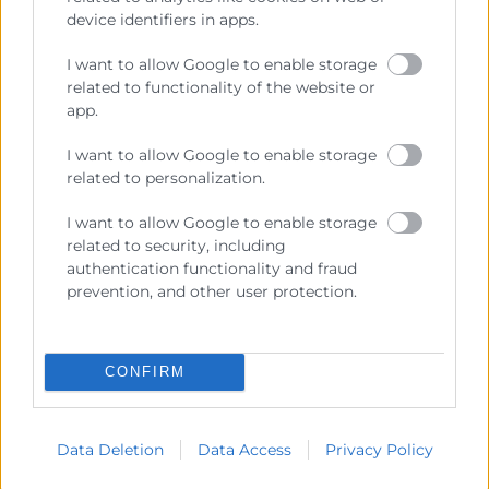
device identifiers in apps.
Cámara València es una corporación de derecho público,
I want to allow Google to enable storage
colaboradora de las Administraciones Públicas, dedicada a:
related to functionality of the website or
Prestar servicios a las empresas.
app.
Representar, promocionar y defender los intereses
I want to allow Google to enable storage
generales del comercio, la industria y la navegación.
related to personalization.
Ejercitar las competencias de carácter público
I want to allow Google to enable storage
previstas en la Ley, o que puedan encomendar y
related to security, including
delegar las Administraciones Públicas.
authentication functionality and fraud
prevention, and other user protection.
Contacto
CONFIRM
Recursos
Data Deletion
Data Access
Privacy Policy