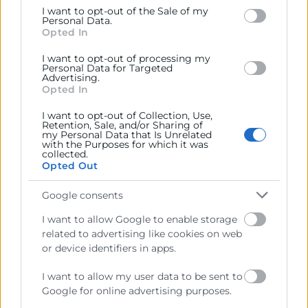
Google and its third-party tags to use your data for
I want to opt-out of the Sale of my
below specified purposes in below Google consent
Personal Data.
section.
Alberto Rodrigo
Opted In
I want to opt-out of processing my
963 103 943
Personal Data for Targeted
Advertising.
albertorodrigo@camaravalencia.com
Opted In
I want to opt-out of Collection, Use,
Retention, Sale, and/or Sharing of
my Personal Data that Is Unrelated
with the Purposes for which it was
collected.
Opted Out
Google consents
I want to allow Google to enable storage
related to advertising like cookies on web
or device identifiers in apps.
I want to allow my user data to be sent to
Google for online advertising purposes.