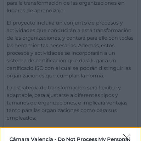
para la transformación de las organizaciones en
lugares de aprendizaje.
El proyecto incluirá un conjunto de procesos y
actividades que conducirán a esta transformación
de las organizaciones, y contará para ello con todas
las herramientas necesarias. Además, estos
procesos y actividades se incorporarán a un
sistema de certificación que dará lugar a un
certificado ISO con el cual se podrán distinguir las
organizaciones que cumplan la norma.
La estrategia de transformación será flexible y
adaptable, para ajustarse a diferentes tipos y
tamaños de organizaciones, e implicará ventajas
tanto para las organizaciones como para sus
empleados:
En cuanto a la organización se alineará con su
estrategia y sus objetivos, y le permitirá
Cámara Valencia -
Do Not Process My Personal