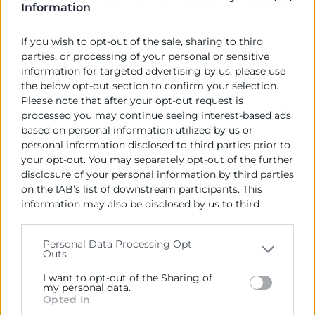
Information
obtener una certificación ISO.
​Para los empleados ofrecerá un itinerario de
If you wish to opt-out of the sale, sharing to third
aprendizaje permanente que se extenderá
parties, or processing of your personal or sensitive
fuera de las tareas del puesto de trabajo
information for targeted advertising by us, please use
actual, y también permitirá una certificación
the below opt-out section to confirm your selection.
de logros sobre competencias transversales
Please note that after your opt-out request is
según la ISO 17024.
processed you may continue seeing interest-based ads
Si estas interesad@ en participar en este proyecto,
based on personal information utilized by us or
puedes dejarnos tus datos en este formulario​.
personal information disclosed to third parties prior to
your opt-out. You may separately opt-out of the further
Nota Descriptiva Proyecto
disclosure of your personal information by third parties
on the IAB’s list of downstream participants. This
information may also be disclosed by us to third
ACTIVIDADES
parties on the
IAB’s List of Downstream Participants
that may further disclose it to other third parties.
Personal Data Processing Opt
DOCUMENTOS PRODUCIDOS
Outs
Please note that this website/app uses one or more
Google services and may gather and store information
I want to opt-out of the Sharing of
including but not limited to your visit or usage
my personal data.
Opted In
behaviour. You may click to grant or deny consent to
Contacto