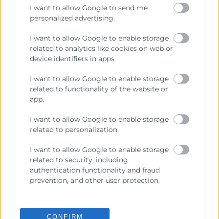
He leído y acepto la
Política de Privacidad
I want to allow Google to send me
personalized advertising.
I want to allow Google to enable storage
related to analytics like cookies on web or
device identifiers in apps.
I want to allow Google to enable storage
related to functionality of the website or
app.
I want to allow Google to enable storage
Cámara València es una corporación de derecho público,
related to personalization.
colaboradora de las Administraciones Públicas, dedicada a:
Prestar servicios a las empresas.
I want to allow Google to enable storage
related to security, including
Representar, promocionar y defender los intereses
authentication functionality and fraud
generales del comercio, la industria y la navegación.
prevention, and other user protection.
Ejercitar las competencias de carácter público
previstas en la Ley, o que puedan encomendar y
delegar las Administraciones Públicas.
CONFIRM