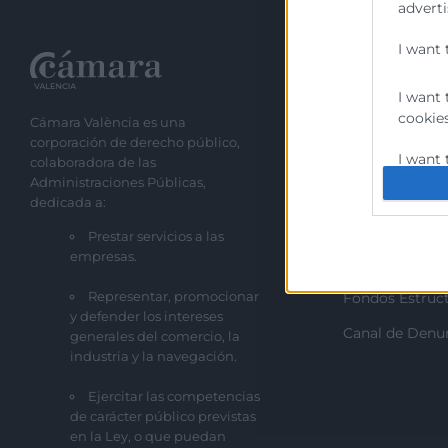
adverti
I want 
Recursos
I want 
cookies
Cámara València es una
Sobre la Cáma
corporación de derecho público,
Perfil del cont
I want 
colaboradora de las
website
Administraciones Públicas,
Transparencia
dedicada a:
I want 
Precio mesa ci
Prestar servicios a las
empresas.
Enlaces de Inte
I want 
authent
Representar, promocionar
Fondos Estruct
protect
y defender los intereses
Canal de Denu
generales del comercio, la
industria y la navegación.
Ejercitar las competencias
de carácter público previstas
en la Ley, o que puedan