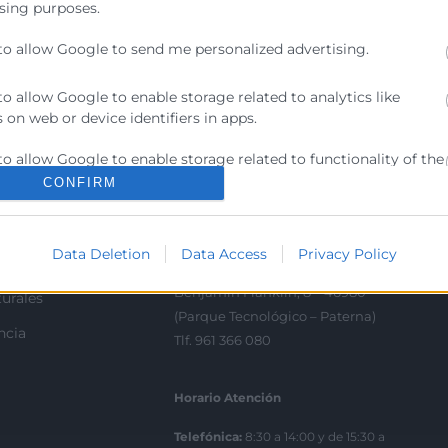
sing purposes.
to allow Google to send me personalized advertising.
Contacto
to allow Google to enable storage related to analytics like
 on web or device identifiers in apps.
ra
Sede Central
C/Poeta Querol 15 – 46002
ratante
to allow Google to enable storage related to functionality of the
València
 or app.
CONFIRM
Tlf. 963 103 900
to allow Google to enable storage related to personalization.
tricos
Data Deletion
Data Access
Privacy Policy
rés
Escuela de Negocios
to allow Google to enable storage related to security, including
ication functionality and fraud prevention, and other user
Benjamín Franklin, 8 – 46980
urales
ion.
(Parque Tecnológico – Paterna)
ncia
Tlf. 961 366 080
Horario Atención
Telefónica:
8:30 a 14:00 y de 15:30 a