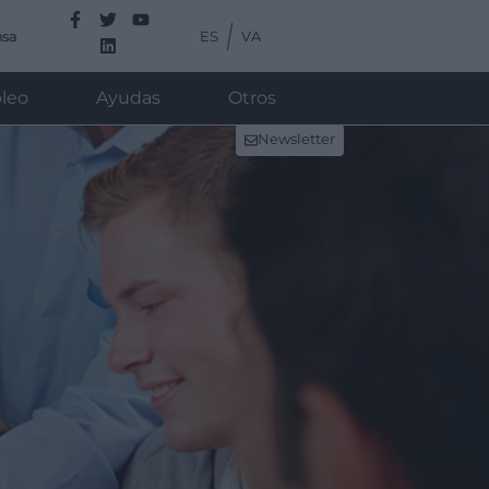
ES
VA
nsa
leo
Ayudas
Otros
Newsletter