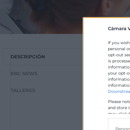
Cámara V
If you wish
personal o
opt-out se
DESCRIPCIÓN
El objetivo gene
is process
materia de
sost
information
proyecto querem
your opt-o
EBC NEWS
economía, hacerl
information
informatio
emprendedores
TALLERES
Downstrea
Please not
El público obje
and store 
emprendedores, 
may click 
sirvan de impuls
data for b
empresas, centrá
Person