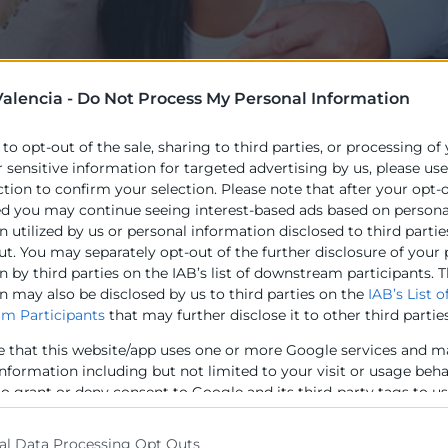
alencia -
Do Not Process My Personal Information
 to opt-out of the sale, sharing to third parties, or processing of
r sensitive information for targeted advertising by us, please us
ction to confirm your selection. Please note that after your opt-
ral del Proyecto
ODS34
es la promoción y fomento de la
ed you may continue seeing interest-based ads based on persona
enibilidad
y
Responsabilidad Social Empresarial
. Con 
 utilized by us or personal information disclosed to third partie
os acercar la
Economía del Bien Común
, así como la 
ut. You may separately opt-out of the further disclosure of your
a más social, trasparente, participativa y el fomento de
 by third parties on the IAB’s list of downstream participants. T
n may also be disclosed by us to third parties on the
IAB’s List o
.
m Participants
that may further disclose it to other third parties
e that this website/app uses one or more Google services and m
tivo de este proyecto es el mundo empresarial, en espec
information including but not limited to your visit or usage beh
a través de acciones de divulgación de buenas práctic
to grant or deny consent to Google and its third-party tags to u
o a otras empresas para interiorizar la RS en el modo de
elow specified purposes in below Google consent section.
ndose en los beneficios directos para nuestra sociedad.
al Data Processing Opt Outs