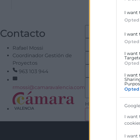
I want 
Opted
Contacto
I want 
Opted
Rafael Mossi
I want
Coordinador Gestión de
Target
Proyectos
Opted
963 103 944
I want 
Sharin
Purpose
rmossi@camaravalencia.com
Opted
He leído y acepto la
Po
Google
I want 
cookies
I want 