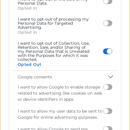
below specified purposes in below Google consent
Personal Data.
section.
Opted In
José Vicente Morata participa en
I want to opt-out of processing my
el curso de la UIMP sobre
Personal Data for Targeted
Advertising.
autonomía estratégica de Europa
Opted In
Santander, 07/07/2026.- El presidente de Cámara
I want to opt-out of Collection, Use,
Retention, Sale, and/or Sharing of
Valencia, José Vicente Morata, ha participado hoy
my Personal Data that Is Unrelated
junto al catedrático de la London School of
with the Purposes for which it was
collected.
Economics, Luis Garicano, la
Opted Out
LEER MÁS »
Google consents
I want to allow Google to enable storage
8 de julio de 2026
related to advertising like cookies on web
or device identifiers in apps.
I want to allow my user data to be sent to
Google for online advertising purposes.
I want to allow Google to send me