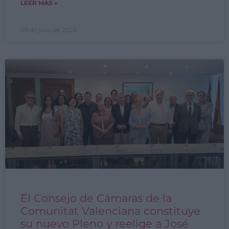
LEER MÁS »
29 de julio de 2026
El Consejo de Cámaras de la
Comunitat Valenciana constituye
su nuevo Pleno y reelige a José