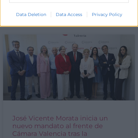
LEER MÁS »
Data Deletion
Data Access
Privacy Policy
3 de julio de 2026
José Vicente Morata inicia un
nuevo mandato al frente de
Cámara Valencia tras la