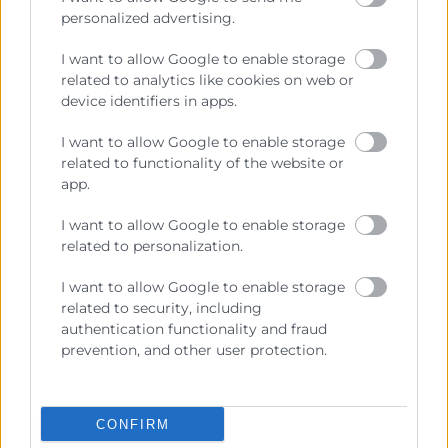
personalized advertising.
I want to allow Google to enable storage
related to analytics like cookies on web or
device identifiers in apps.
I want to allow Google to enable storage
related to functionality of the website or
app.
CaixaBank y Cámara Valencia
renuevan su convenio para
I want to allow Google to enable storage
impulsar la financiación y la
related to personalization.
competitividad de las empresas
I want to allow Google to enable storage
valencianas
related to security, including
authentication functionality and fraud
Valencia, 02/06/2026.- La directora territorial de
prevention, and other user protection.
CaixaBank en la Comunitat Valenciana y Región de
Murcia, Olga García, y el presidente de Cámara
Valencia, José Vicente
CONFIRM