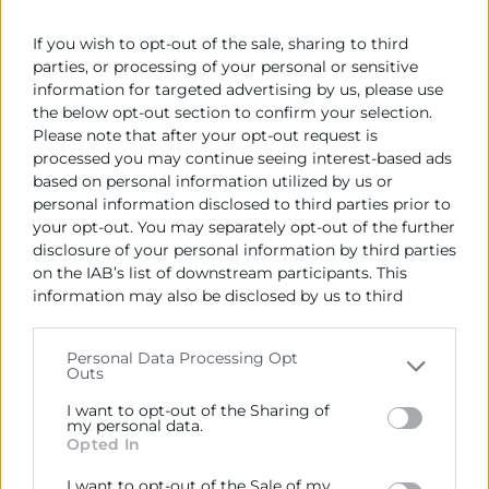
Madrid, 9 de julio de 2026.– El vicepresidente de
Eurochambres y presidente de Cámara Valencia,
If you wish to opt-out of the sale, sharing to third
José Vicente Morata, ha participado esta semana en
parties, or processing of your personal or sensitive
la
information for targeted advertising by us, please use
the below opt-out section to confirm your selection.
LEER MÁS »
Please note that after your opt-out request is
processed you may continue seeing interest-based ads
based on personal information utilized by us or
9 de julio de 2026
personal information disclosed to third parties prior to
your opt-out. You may separately opt-out of the further
disclosure of your personal information by third parties
on the IAB’s list of downstream participants. This
information may also be disclosed by us to third
parties on the
IAB’s List of Downstream Participants
that may further disclose it to other third parties.
Personal Data Processing Opt
Outs
Please note that this website/app uses one or more
Google services and may gather and store information
I want to opt-out of the Sharing of
including but not limited to your visit or usage
my personal data.
Opted In
behaviour. You may click to grant or deny consent to
Google and its third-party tags to use your data for
I want to opt-out of the Sale of my