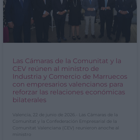
Las Cámaras de la Comunitat y la
CEV reúnen al ministro de
Industria y Comercio de Marruecos
con empresarios valencianos para
reforzar las relaciones económicas
bilaterales
Valencia, 22 de junio de 2026.- Las Cámaras de la
Comunitat y la Confederación Empresarial de la
Comunitat Valenciana (CEV) reunieron anoche al
ministro